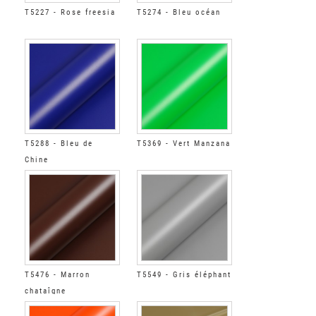
T5227 - Rose freesia
T5274 - Bleu océan
T5288 - Bleu de
T5369 - Vert Manzana
Chine
T5476 - Marron
T5549 - Gris éléphant
chataîgne