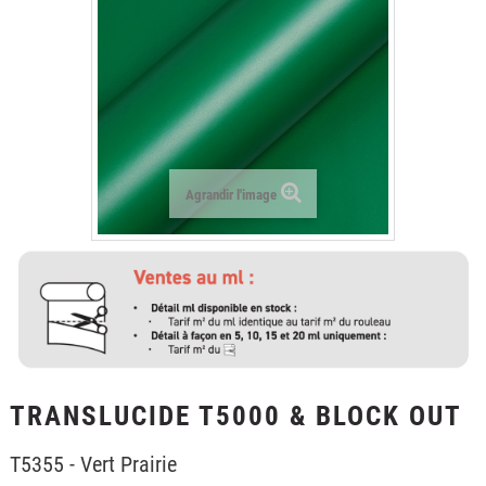
+
LAMINATION
+
FILMS POUR LE TEXTILE
+
FILMS DE PROTECTION
+
OUTILLAGE & ACCESSOIRES
FORMATIONS
Agrandir l'image
TRANSLUCIDE T5000 & BLOCK OUT
T5355 - Vert Prairie