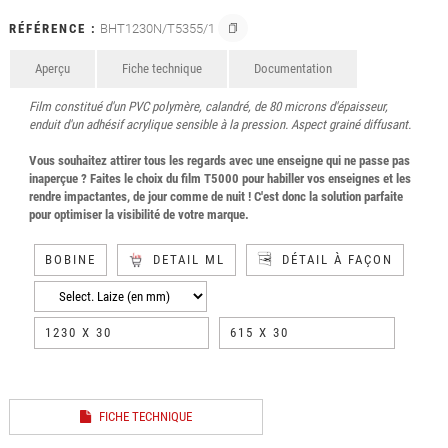
RÉFÉRENCE :
BHT1230N/T5355/1
Aperçu
Fiche technique
Documentation
Film constitué d'un PVC polymère, calandré, de 80 microns d'épaisseur,
enduit d'un adhésif acrylique sensible à la pression. Aspect grainé diffusant.
Vous souhaitez attirer tous les regards avec une enseigne qui ne passe pas
inaperçue ? Faites le choix du film T5000 pour habiller vos enseignes et les
rendre impactantes, de jour comme de nuit ! C'est donc la solution parfaite
pour optimiser la visibilité de votre marque.
BOBINE
DETAIL ML
DÉTAIL À FAÇON
1230 X 30
615 X 30
FICHE TECHNIQUE