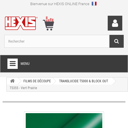
Bienvenue sur HEXIS ONLINE France
MENU
+
FILM POUR TOTAL COVERING
FILMS DE DÉCOUPE
TRANSLUCIDE T5000 & BLOCK OUT
T5355 - Vert Prairie
+
FILMS DE DÉCOUPE
+
FILMS SPÉCIAUX
+
FILMS ET PAPIERS TRANSFERTS
+
IMPRESSION NUMÉRIQUE