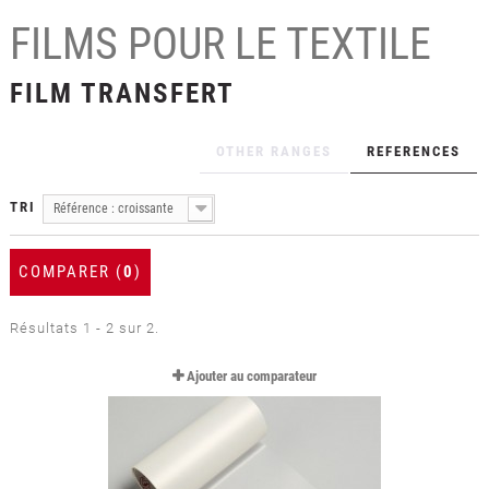
+
LAMINATION
FILMS POUR LE TEXTILE
+
FILMS POUR LE TEXTILE
FILM TRANSFERT
+
FILMS DE PROTECTION
+
OUTILLAGE & ACCESSOIRES
OTHER RANGES
REFERENCES
FORMATIONS
TRI
Référence : croissante
COMPARER (
0
)
Résultats 1 - 2 sur 2.
Ajouter au comparateur