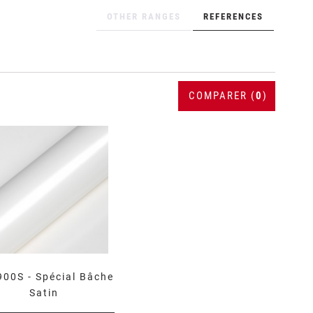
OTHER RANGES
REFERENCES
COMPARER (
0
)
00S - Spécial Bâche
Satin