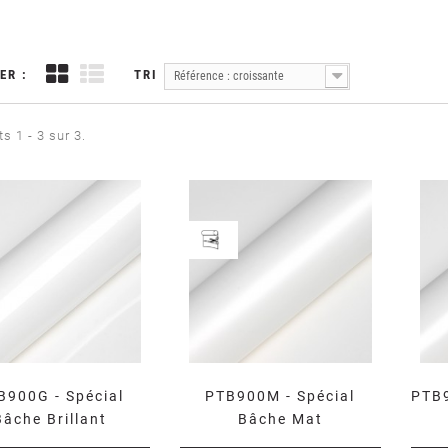
ER :
TRI
Référence : croissante
s 1 - 3 sur 3.
B900G - Spécial
PTB900M - Spécial
PTB9
Bâche Brillant
Bâche Mat