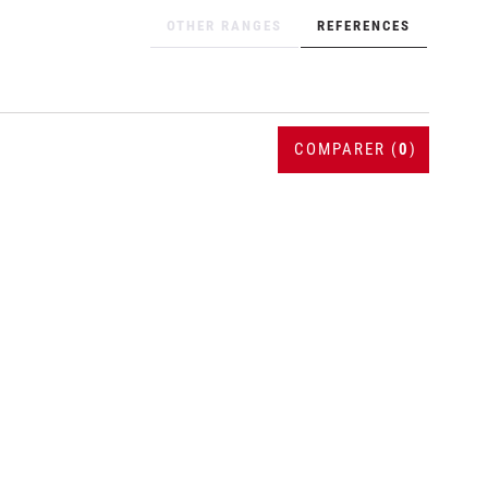
OTHER RANGES
REFERENCES
COMPARER (
0
)