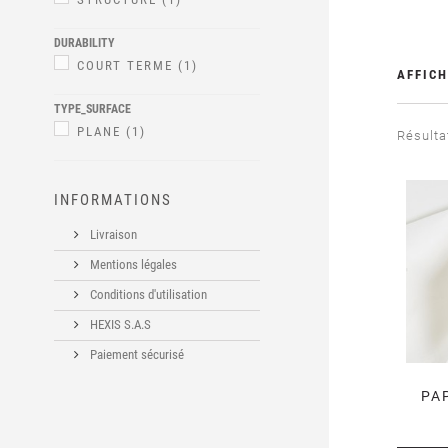
DURABILITY
COURT TERME
(1)
AFFICH
TYPE_SURFACE
PLANE
(1)
Résultat
INFORMATIONS
Livraison
Mentions légales
Conditions d'utilisation
HEXIS S.A.S
Paiement sécurisé
PAP