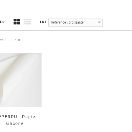
ER :
TRI
Référence : croissante
s 1 - 1 sur 1.
PERDU - Papier
siliconé