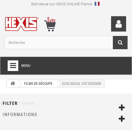
Bienvenue sur HEXIS ONLINE France
MENU
+
FILM POUR TOTAL COVERING
FILMS DE DÉCOUPE
ECOLOGICAL CUT ECE3000
+
FILMS DE DÉCOUPE
+
FILTER
FILMS SPÉCIAUX
+
INFORMATIONS
FILMS ET PAPIERS TRANSFERTS
+
IMPRESSION NUMÉRIQUE