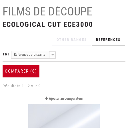
+
LAMINATION
FILMS DE DÉCOUPE
+
FILMS POUR LE TEXTILE
ECOLOGICAL CUT ECE3000
+
FILMS DE PROTECTION
+
OUTILLAGE & ACCESSOIRES
OTHER RANGES
REFERENCES
FORMATIONS
TRI
Référence : croissante
COMPARER (
0
)
Résultats 1 - 2 sur 2.
Ajouter au comparateur