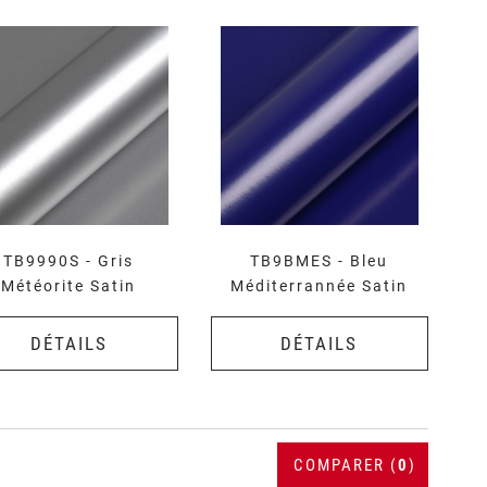
TB9990S - Gris
TB9BMES - Bleu
Météorite Satin
Méditerrannée Satin
DÉTAILS
DÉTAILS
COMPARER (
0
)