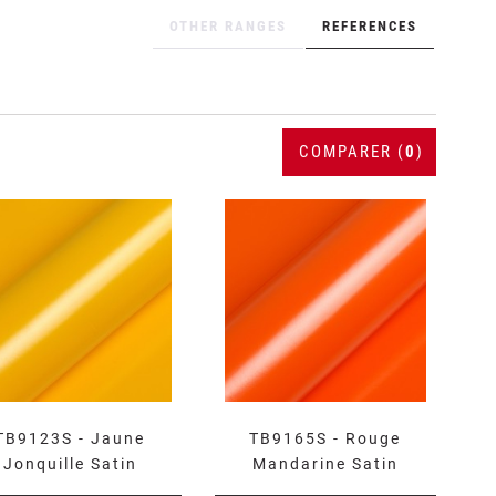
OTHER RANGES
REFERENCES
COMPARER (
0
)
TB9123S - Jaune
TB9165S - Rouge
Jonquille Satin
Mandarine Satin