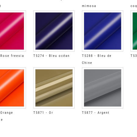
t
mimosa
coq
 Rose freesia
T5274 - Bleu océan
T5288 - Bleu de
T53
Chine
 Orange
T5871 - Or
T5877 - Argent
le