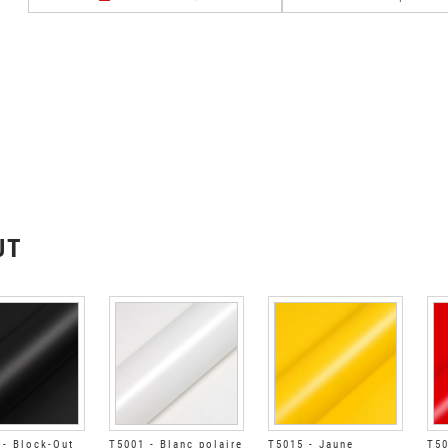
UT
- Block-Out
T5001 - Blanc polaire
T5015 - Jaune
T50