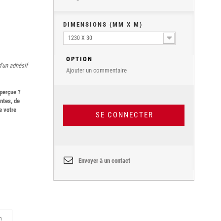
DIMENSIONS (MM X M)
1230 X 30
OPTION
d'un adhésif
Ajouter un commentaire
aperçue ?
ntes, de
e votre
SE CONNECTER
Envoyer à un contact
m