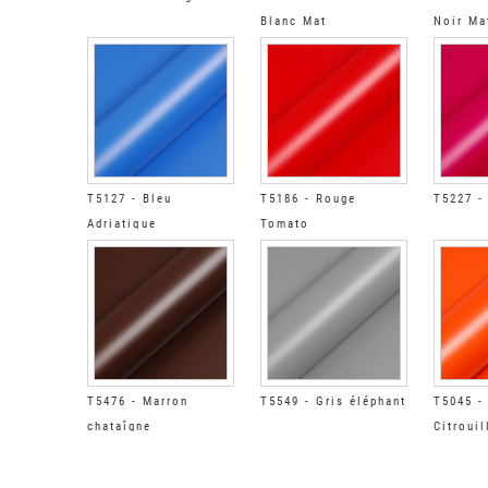
Blanc Mat
Noir Ma
T5127 - Bleu
T5186 - Rouge
T5227 -
Adriatique
Tomato
T5476 - Marron
T5549 - Gris éléphant
T5045 -
chataîgne
Citrouil