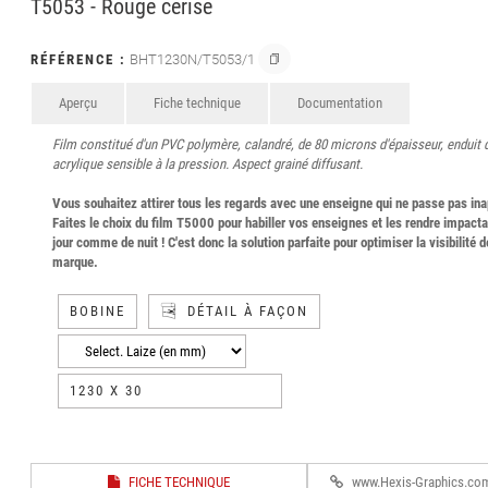
T5053 - Rouge cerise
RÉFÉRENCE :
BHT1230N/T5053/1
Aperçu
Fiche technique
Documentation
Film constitué d'un PVC polymère, calandré, de 80 microns d'épaisseur, enduit 
acrylique sensible à la pression. Aspect grainé diffusant.
Vous souhaitez attirer tous les regards avec une enseigne qui ne passe pas in
Faites le choix du film T5000 pour habiller vos enseignes et les rendre impacta
jour comme de nuit ! C'est donc la solution parfaite pour optimiser la visibilité d
marque.
BOBINE
DÉTAIL À FAÇON
1230 X 30
FICHE TECHNIQUE
www.Hexis-Graphics.co