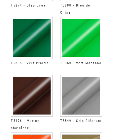
T5274 - Bleu océan
T5288 - Bleu de
Chine
T5355 - Vert Prairie
T5369 - Vert Manzana
T5476 - Marron
T5549 - Gris éléphant
chataîgne