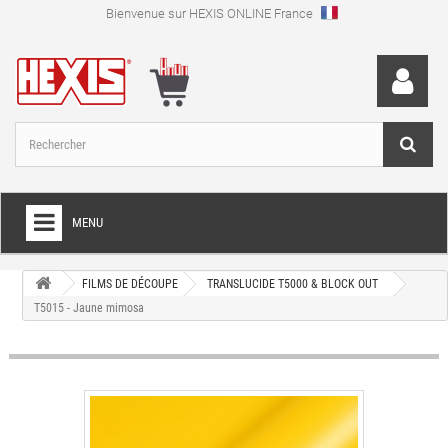
Bienvenue sur HEXIS ONLINE France
MENU
+
FILM POUR TOTAL COVERING
FILMS DE DÉCOUPE
TRANSLUCIDE T5000 & BLOCK OUT
T5015 - Jaune mimosa
+
FILMS DE DÉCOUPE
+
FILMS SPÉCIAUX
+
FILMS ET PAPIERS TRANSFERTS
+
IMPRESSION NUMÉRIQUE