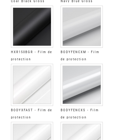
Coal Black Gloss
Navy Blue Gloss
HXR150BGR - Film de
BODYFENCXM - Film
protection
de protection
automobile Grainé
automobile Mat
Adh. Extra-Renforcé
BODYXFAST - Film de
BODYFENCXS - Film
protection
de protection
automobile souple
automobile Satin
Brillant