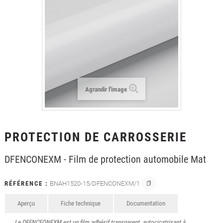
+
LAMINATION
+
FILMS POUR LE TEXTILE
+
FILMS DE PROTECTION
+
OUTILLAGE & ACCESSOIRES
FORMATIONS
Agrandir l'image
PROTECTION DE CARROSSERIE
DFENCONEXM - Film de protection automobile Mat
RÉFÉRENCE :
BNAH1520-15/DFENCONEXM/1
Aperçu
Fiche technique
Documentation
Le DFENCEONEXM est un film adhésif transparent, autocicatrisant à