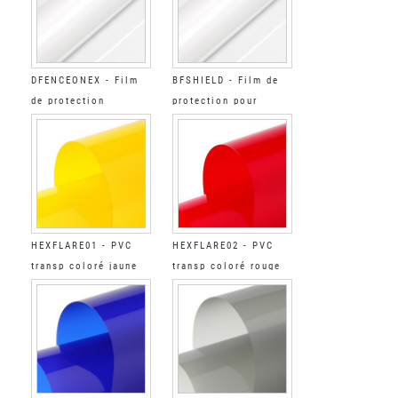
DFENCEONEX - Film
BFSHIELD - Film de
de protection
protection pour
automobile brillant
parebrise Brillant
HEXFLARE01 - PVC
HEXFLARE02 - PVC
transp coloré jaune
transp coloré rouge
teinte phare
teinte phare