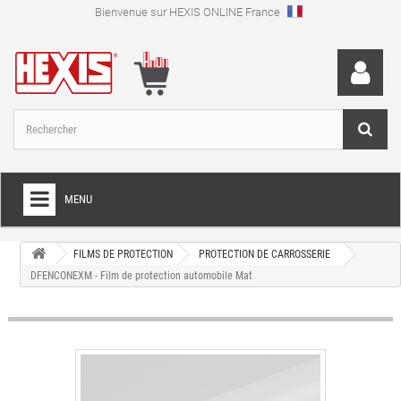
Bienvenue sur HEXIS ONLINE France
MENU
+
FILM POUR TOTAL COVERING
FILMS DE PROTECTION
PROTECTION DE CARROSSERIE
DFENCONEXM - Film de protection automobile Mat
+
FILMS DE DÉCOUPE
+
FILMS SPÉCIAUX
+
FILMS ET PAPIERS TRANSFERTS
+
IMPRESSION NUMÉRIQUE