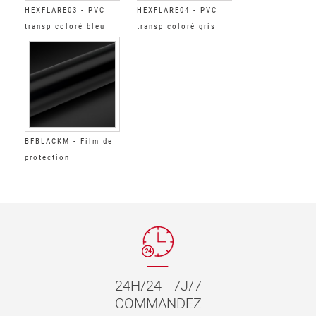
HEXFLARE03 - PVC
HEXFLARE04 - PVC
transp coloré bleu
transp coloré gris
teinte phare
teinte phare
BFBLACKM - Film de
protection
automobile Mat noir
opaque
24H/24 - 7J/7
COMMANDEZ