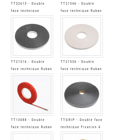
TT32613 - Double
TT21546 - Double
face technique
face technique Ruban
Mousse Acryl Blanc
adhésif PE Blanc
AdhFort
TT21516 - Double
TT21536 - Double
face technique Ruban
face technique Ruban
adhésif PE Anthracite
adhésif PE Blanc
TT13088 - Double
TTGRIP - Double face
face technique Ruban
technique Fixation à
Film Transparent
grip réajustable