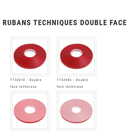
RUBANS TECHNIQUES DOUBLE FACE
TT32910 - Double
TT32905 - Double
face technique
face technique
Mousse Acryl Trans
Mousse Acryl Trans
AdhTrèsFort
AdhFort