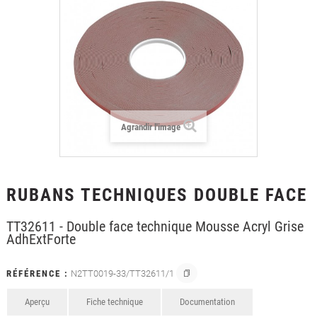
+
LAMINATION
+
FILMS POUR LE TEXTILE
+
FILMS DE PROTECTION
+
OUTILLAGE & ACCESSOIRES
FORMATIONS
Agrandir l'image
RUBANS TECHNIQUES DOUBLE FACE
TT32611 - Double face technique Mousse Acryl Grise
AdhExtForte
RÉFÉRENCE :
N2TT0019-33/TT32611/1
Aperçu
Fiche technique
Documentation