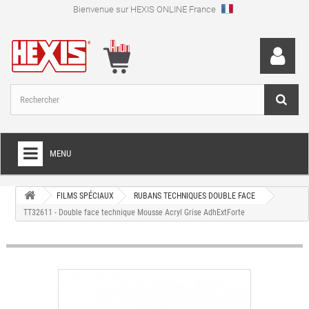
Bienvenue sur HEXIS ONLINE France
MENU
+
FILM POUR TOTAL COVERING
FILMS SPÉCIAUX
RUBANS TECHNIQUES DOUBLE FACE
TT32611 - Double face technique Mousse Acryl Grise AdhExtForte
+
FILMS DE DÉCOUPE
+
FILMS SPÉCIAUX
+
FILMS ET PAPIERS TRANSFERTS
+
IMPRESSION NUMÉRIQUE